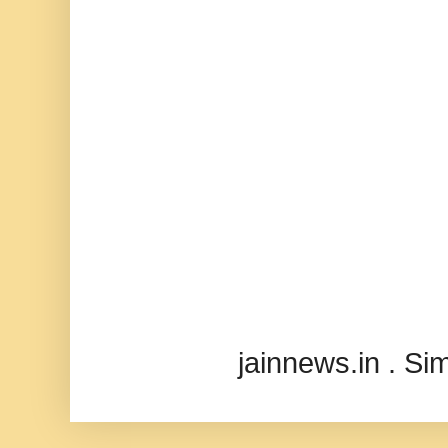
jainnews.in . S