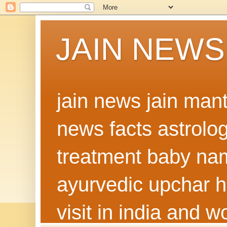
JAIN NEWS
jain news jain man
news facts astrolo
treatment baby nam
ayurvedic upchar h
visit in india and 