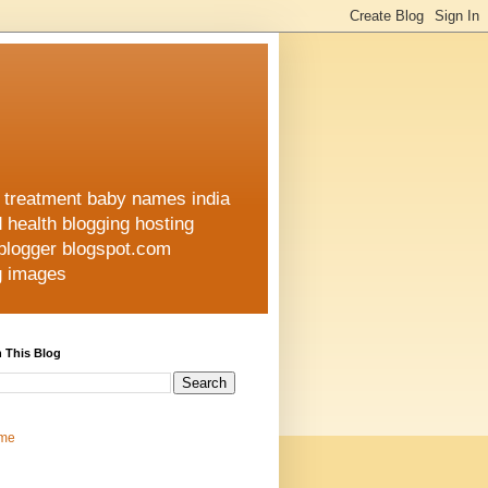
h treatment baby names india
d health blogging hosting
 blogger blogspot.com
ng images
 This Blog
me