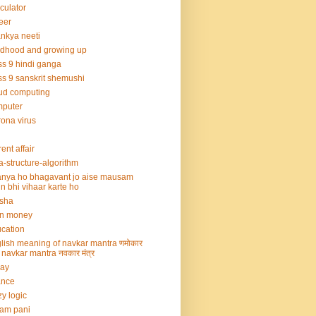
culator
eer
nkya neeti
ldhood and growing up
ss 9 hindi ganga
ss 9 sanskrit shemushi
ud computing
mputer
ona virus
rent affair
a-structure-algorithm
nya ho bhagavant jo aise mausam
n bhi vihaar karte ho
sha
rn money
cation
lish meaning of navkar mantra णमोकार
्र navkar mantra नवकार मंत्र
say
ance
zy logic
am pani