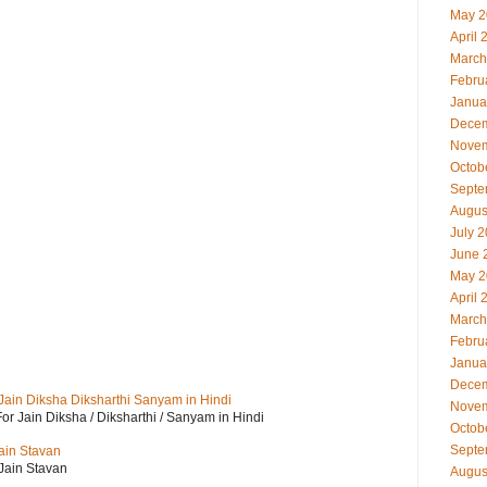
May 2
April 
March
Febru
Janua
Decem
Novem
Octob
Septe
Augus
July 
June 
May 2
April 
March
Febru
Janua
Decem
i For Jain Diksha Diksharthi Sanyam in Hindi
Novem
ayri For Jain Diksha / Diksharthi / Sanyam in Hindi
Octob
Septe
Jain Stavan
 Jain Stavan
Augus