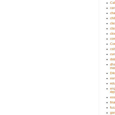
Cal
car
cha
chi
cla
cla
clo
co
Cor
csit
cur
dat
dha
mei
Dik
ea
edu
eng
मंत
es
fin
fuz
gar