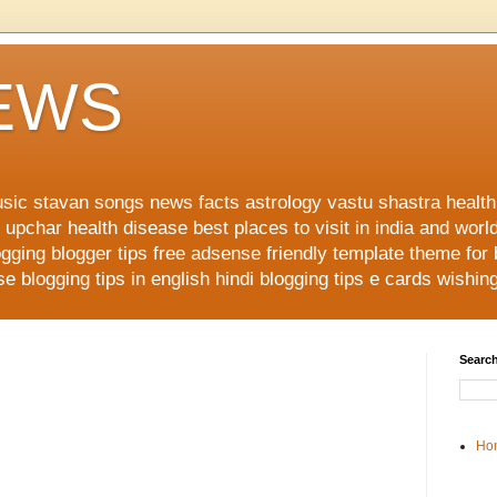
NEWS
music stavan songs news facts astrology vastu shastra healt
upchar health disease best places to visit in india and worl
ging blogger tips free adsense friendly template theme for
 blogging tips in english hindi blogging tips e cards wishi
Search
Ho