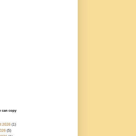
e can copy
t 2026
(1)
2026
(5)