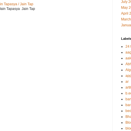
July 
Jain Tapasya / Jain Tap
May 2
r Jain Tapasya Jain Tap
April 
March
Janua
Label
24 t
aag
aal
Abh
Alg
app
ar
arti
b.e
ban
bar
be
Bha
Blo
blo