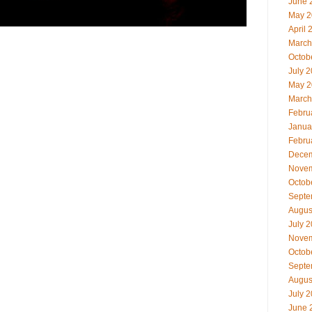
June 
May 2
April 
March
Octob
July 
May 2
March
Febru
Janua
Febru
Decem
Novem
Octob
Septe
Augus
July 
Novem
Octob
Septe
Augus
July 
June 