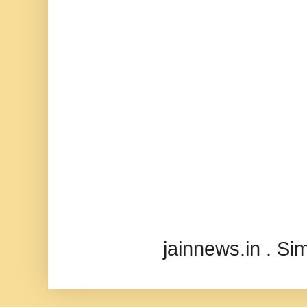
jainnews.in . S