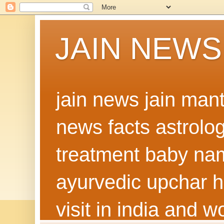
JAIN NEWS
jain news jain man
news facts astrolo
treatment baby nam
ayurvedic upchar h
visit in india and 