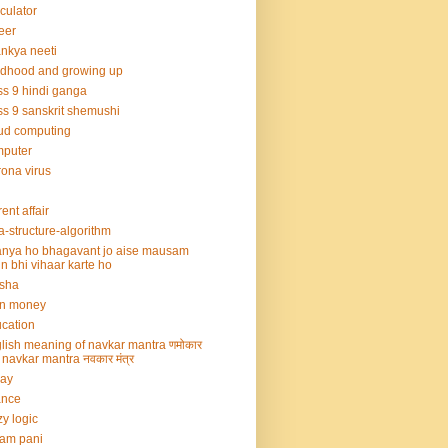
culator
eer
nkya neeti
ldhood and growing up
ss 9 hindi ganga
ss 9 sanskrit shemushi
ud computing
mputer
ona virus
rent affair
a-structure-algorithm
nya ho bhagavant jo aise mausam
n bhi vihaar karte ho
sha
rn money
cation
lish meaning of navkar mantra णमोकार
्र navkar mantra नवकार मंत्र
say
ance
zy logic
am pani