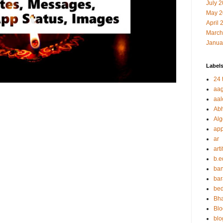
July 
May 2
April 
March
Janua
Label
24 t
aag
aal
Abh
Alg
app
ar
arti
b.e
ban
bar
be
Bha
Blo
blo