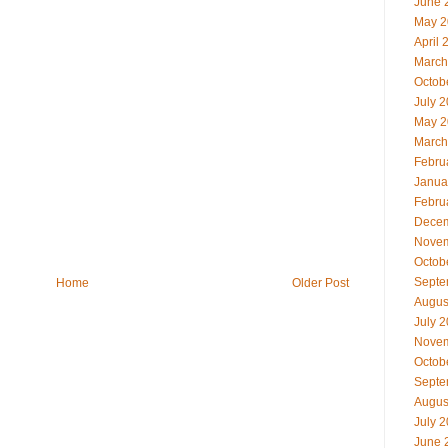
June 
May 2
April 
March
Octob
July 
May 2
March
Febru
Janua
Febru
Decem
Novem
Octob
Septe
Home
Older Post
Augus
July 
Novem
Octob
Septe
Augus
July 
June 