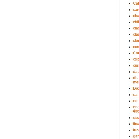
Cal
car
cha
chi
cla
cla
clo
co
Cor
csit
cur
dat
dha
mei
Dik
ea
edu
eng
मंत
es
fin
fuz
gar