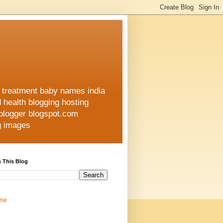
h treatment baby names india
d health blogging hosting
 blogger blogspot.com
ng images
 This Blog
me