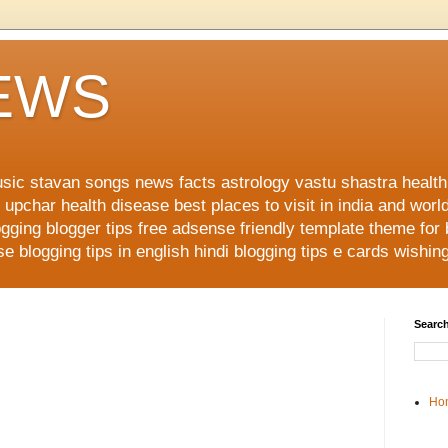
NEWS
music stavan songs news facts astrology vastu shastra healt
upchar health disease best places to visit in india and worl
ging blogger tips free adsense friendly template theme for
 blogging tips in english hindi blogging tips e cards wishi
Search
Ho