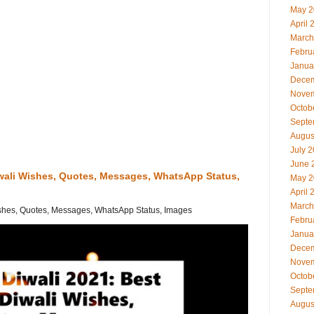
May 2
April 
March
Febru
Janua
Decem
Novem
Octob
Septe
Augus
July 
June 
iwali Wishes, Quotes, Messages, WhatsApp Status,
May 2
April 
March
shes, Quotes, Messages, WhatsApp Status, Images
Febru
Janua
Decem
Novem
Octob
Septe
Augus