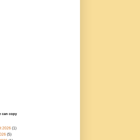
e can copy
t 2026
(1)
2026
(5)