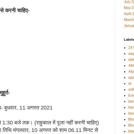
July 
May 2
 से करनी चाहिए-
April 
March
Janua
Label
24 t
aag
aal
Abh
Alg
app
ar
arti
ूर्त-
b.e
ban
ख- बुधवार, 11 अगस्त 2021
bar
be
Bha
 1:30 बजे तक। (राहुकाल में पूजा नहीं करनी चाहिए)
Blo
तीया तिथि मंगलवार, 10 अगस्त को शाम 06.11 मिनट से
blo