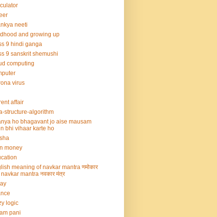
culator
eer
nkya neeti
ldhood and growing up
ss 9 hindi ganga
ss 9 sanskrit shemushi
ud computing
mputer
ona virus
rent affair
a-structure-algorithm
nya ho bhagavant jo aise mausam
n bhi vihaar karte ho
sha
rn money
cation
lish meaning of navkar mantra णमोकार
्र navkar mantra नवकार मंत्र
say
ance
zy logic
am pani