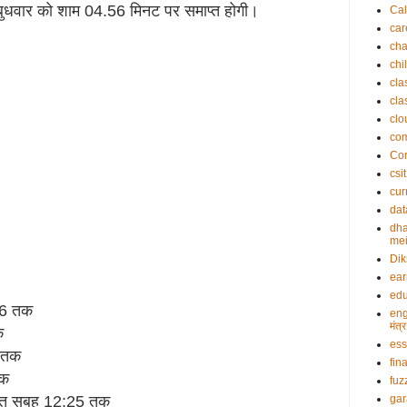
ुधवार को शाम 04.56 मिनट पर समाप्त होगी।
Cal
car
cha
chi
cla
cla
clo
co
Cor
csit
cur
dat
dha
mei
Dik
ea
edu
26 तक
eng
मंत
क
es
7 तक
fin
तक
fuz
्त सुबह 12:25 तक
gar