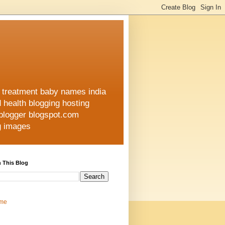
h treatment baby names india
d health blogging hosting
 blogger blogspot.com
ng images
 This Blog
me