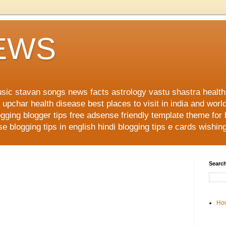
NEWS
music stavan songs news facts astrology vastu shastra healt
upchar health disease best places to visit in india and worl
ging blogger tips free adsense friendly template theme for
 blogging tips in english hindi blogging tips e cards wishi
Search
Ho