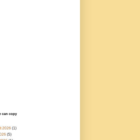
e can copy
t 2026
(1)
2026
(5)