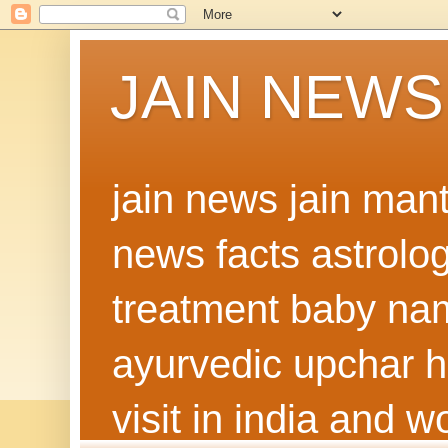
JAIN NEWS
jain news jain man
news facts astrolo
treatment baby nam
ayurvedic upchar h
visit in india and 