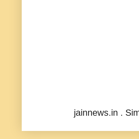
jainnews.in . S