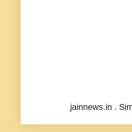
jainnews.in . S