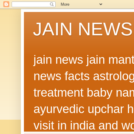
JAIN NEWS
jain news jain man
news facts astrolo
treatment baby nam
ayurvedic upchar h
visit in india and 