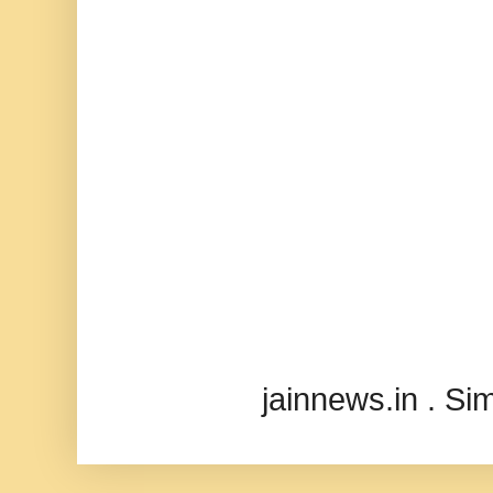
jainnews.in . S