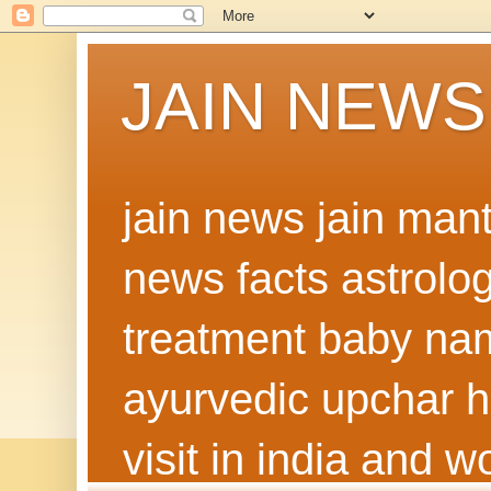
JAIN NEWS
jain news jain man
news facts astrolo
treatment baby nam
ayurvedic upchar h
visit in india and 