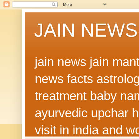
JAIN NEWS
jain news jain man
news facts astrolo
treatment baby nam
ayurvedic upchar h
visit in india and 