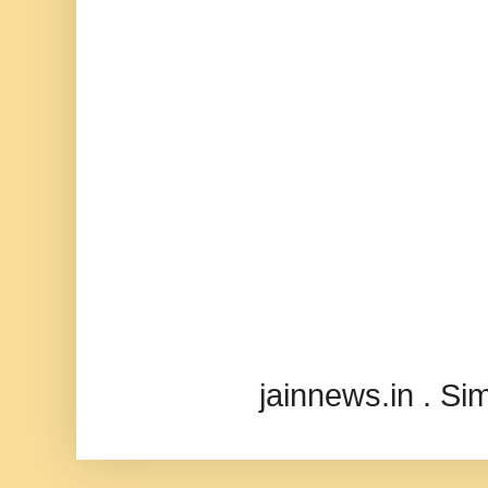
jainnews.in . S