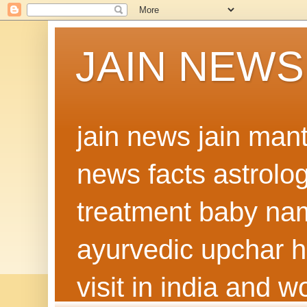
JAIN NEWS
jain news jain man
news facts astrolo
treatment baby nam
ayurvedic upchar h
visit in india and 