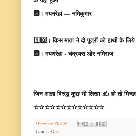
के यहाँ हुआ
🅰️। मयनरेहां — नमिकुमार
1️⃣0️⃣। किस माता ने दो पुत्रों को हाथी के लिय
🅰️। मयणरेहा - चंद्रयस ओर नमिराज
जिन आज्ञा विरुद्ध कुछ भी लिखा ✍ हो तो मिच्छा
☆☆☆☆☆☆☆☆☆☆☆☆☆
-
November 03, 2020
Labels:
Quiz