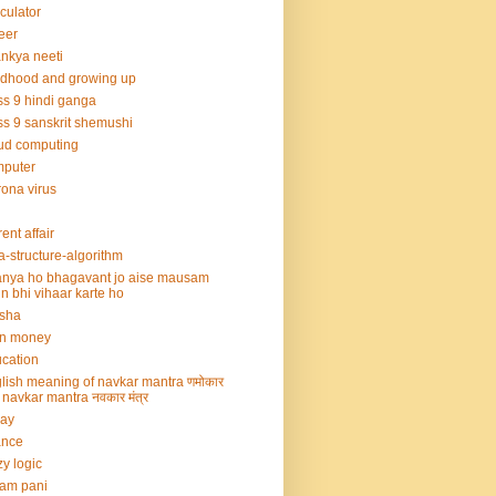
culator
eer
nkya neeti
ldhood and growing up
ss 9 hindi ganga
ss 9 sanskrit shemushi
ud computing
mputer
ona virus
rent affair
a-structure-algorithm
nya ho bhagavant jo aise mausam
n bhi vihaar karte ho
sha
rn money
cation
lish meaning of navkar mantra णमोकार
्र navkar mantra नवकार मंत्र
say
ance
zy logic
am pani