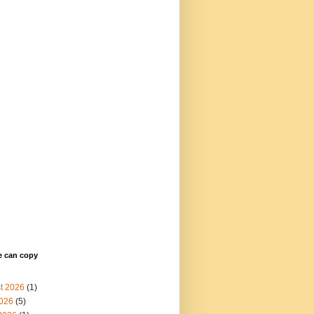
e can copy
t 2026
(1)
2026
(5)