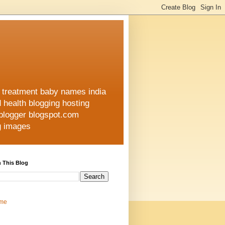
h treatment baby names india
d health blogging hosting
 blogger blogspot.com
ng images
 This Blog
me