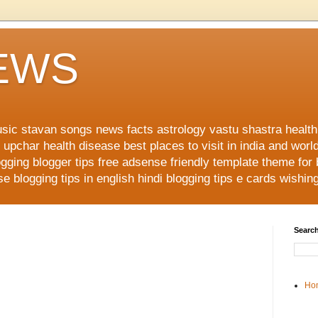
NEWS
music stavan songs news facts astrology vastu shastra healt
upchar health disease best places to visit in india and worl
ging blogger tips free adsense friendly template theme for
 blogging tips in english hindi blogging tips e cards wishi
Search
Ho