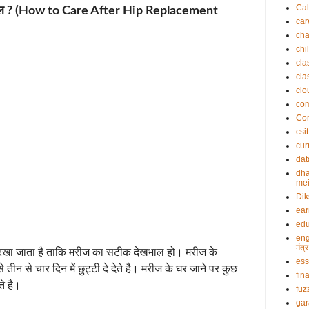
Cal
 देखभाल ? (How to Care After Hip Replacement
car
cha
chi
cla
cla
clo
co
Cor
csit
cur
dat
dha
mei
Dik
ea
edu
eng
मंत
में रखा जाता है ताकि मरीज का सटीक देखभाल हो। मरीज के
es
 तीन से चार दिन में छुट्टी दे देते है। मरीज के घर जाने पर कुछ
fin
ते है।
fuz
gar