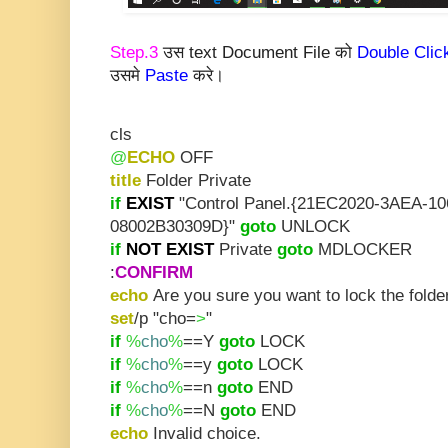
Step.3
उस text Document File को
Double Clic
उसमे
Paste
करे।
cls
@
ECHO
OFF
title
Folder Private
if
EXIST
"Control Panel.{21EC2020-3AEA-1
08002B30309D}"
goto
UNLOCK
if
NOT
EXIST
Private
goto
MDLOCKER
:
CONFIRM
echo
Are you sure you want to lock the folde
set
/p "cho=
>
"
if
%
cho
%
==Y
goto
LOCK
if
%
cho
%
==y
goto
LOCK
if
%
cho
%
==n
goto
END
if
%
cho
%
==N
goto
END
echo
Invalid choice.