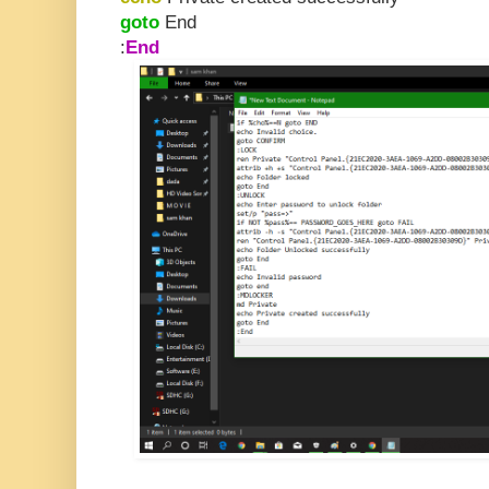
goto
End
:
End