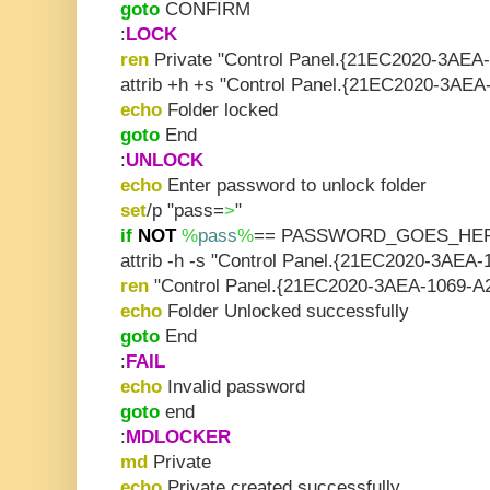
goto
CONFIRM
:
LOCK
ren
Private "Control Panel.{21EC2020-3AE
attrib +h +s "Control Panel.{21EC2020-3A
echo
Folder locked
goto
End
:
UNLOCK
echo
Enter password to unlock folder
set
/p "pass=
>
"
if
NOT
%
pass
%
== PASSWORD_GOES_HE
attrib -h -s "Control Panel.{21EC2020-3AE
ren
"Control Panel.{21EC2020-3AEA-1069-A
echo
Folder Unlocked successfully
goto
End
:
FAIL
echo
Invalid password
goto
end
:
MDLOCKER
md
Private
echo
Private created successfully