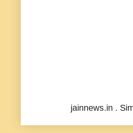
jainnews.in . S