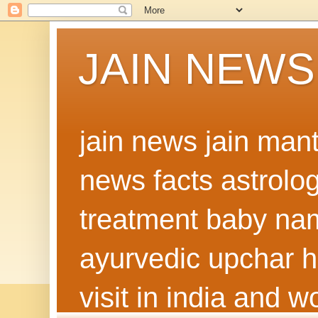
JAIN NEWS
jain news jain man
news facts astrolo
treatment baby nam
ayurvedic upchar h
visit in india and 