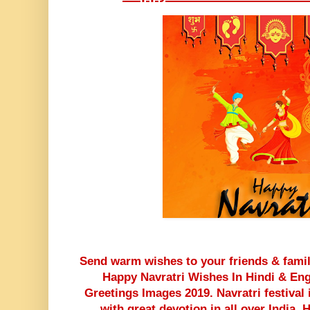
Send warm wishes to your friends & family
Happy Navratri Wishes In Hindi & Eng
Greetings Images 2019. Navratri festival 
with great devotion in all over India. 