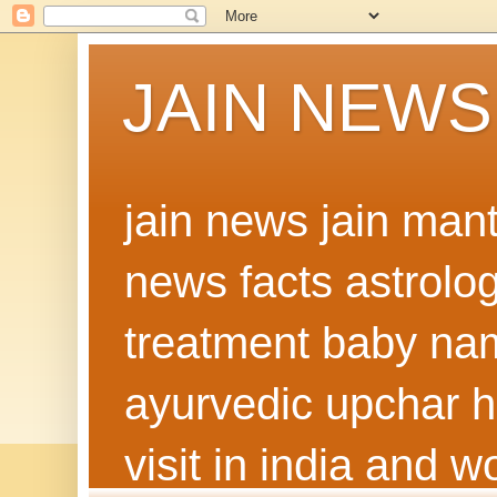
JAIN NEWS
jain news jain man
news facts astrolo
treatment baby nam
ayurvedic upchar h
visit in india and 