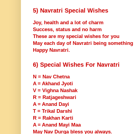
5) Navratri Special Wishes
Joy, health and a lot of charm
Success, status and no harm
These are my special wishes for you
May each day of Navratri being somethin
Happy Navratri.
6) Special Wishes For Navratri
N = Nav Chetna
A = Akhand Jyoti
V = Vighna Nashak
R = Ratjageshwari
A = Anand Dayi
T = Trikal Darshi
R = Rakhan Karti
A = Anand Mayi Maa
May Nav Durga bless you always.